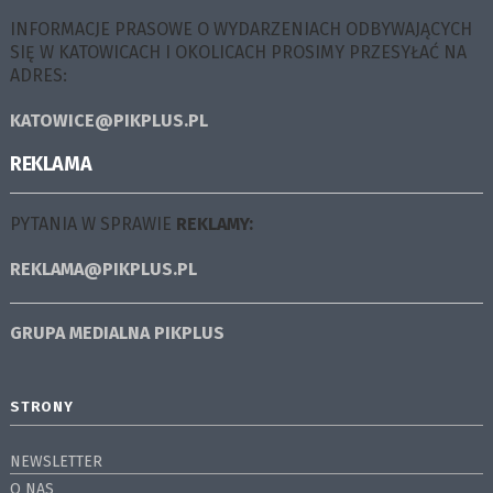
INFORMACJE PRASOWE O WYDARZENIACH ODBYWAJĄCYCH
SIĘ W KATOWICACH I OKOLICACH PROSIMY PRZESYŁAĆ NA
ADRES:
KATOWICE@PIKPLUS.PL
REKLAMA
PYTANIA W SPRAWIE
REKLAMY:
REKLAMA@PIKPLUS.PL
GRUPA MEDIALNA
PIKPLUS
STRONY
NEWSLETTER
O NAS