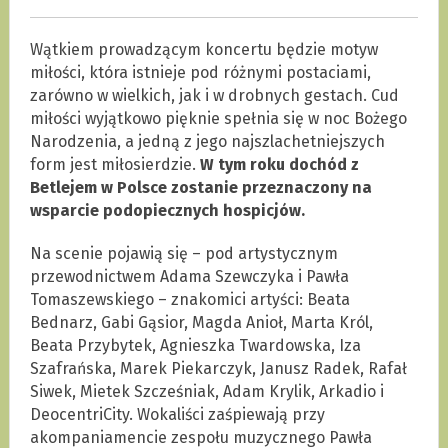
Wątkiem prowadzącym koncertu będzie motyw
miłości, która istnieje pod różnymi postaciami,
zarówno w wielkich, jak i w drobnych gestach. Cud
miłości wyjątkowo pięknie spełnia się w noc Bożego
Narodzenia, a jedną z jego najszlachetniejszych
form jest miłosierdzie.
W tym roku dochód z
Betlejem w Polsce
zostanie przeznaczony na
wsparcie podopiecznych hospicjów.
Na scenie pojawią się – pod artystycznym
przewodnictwem Adama Szewczyka i Pawła
Tomaszewskiego – znakomici artyści: Beata
Bednarz, Gabi Gąsior, Magda Anioł, Marta Król,
Beata Przybytek, Agnieszka Twardowska, Iza
Szafrańska, Marek Piekarczyk, Janusz Radek, Rafał
Siwek, Mietek Szcześniak, Adam Krylik, Arkadio i
DeocentriCity. Wokaliści zaśpiewają przy
akompaniamencie zespołu muzycznego Pawła