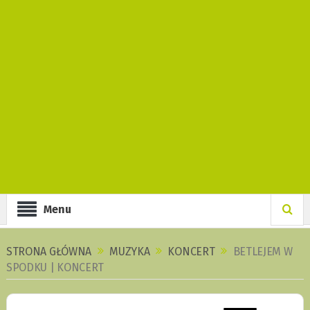
Menu
STRONA GŁÓWNA
MUZYKA
KONCERT
BETLEJEM W
SPODKU | KONCERT