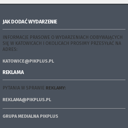
JAK DODAĆ WYDARZENIE
INFORMACJE PRASOWE O WYDARZENIACH ODBYWAJĄCYCH
SIĘ W KATOWICACH I OKOLICACH PROSIMY PRZESYŁAĆ NA
ADRES:
KATOWICE@PIKPLUS.PL
REKLAMA
PYTANIA W SPRAWIE
REKLAMY:
REKLAMA@PIKPLUS.PL
GRUPA MEDIALNA
PIKPLUS