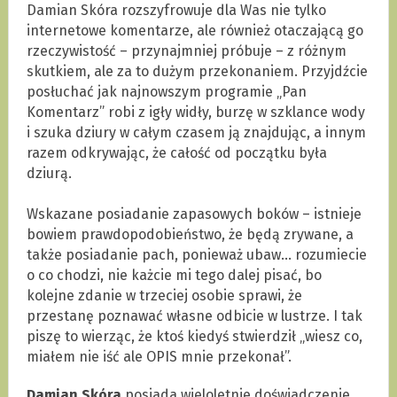
Damian Skóra rozszyfrowuje dla Was nie tylko
internetowe komentarze, ale również otaczającą go
rzeczywistość – przynajmniej próbuje – z różnym
skutkiem, ale za to dużym przekonaniem. Przyjdźcie
posłuchać jak najnowszym programie „Pan
Komentarz” robi z igły widły, burzę w szklance wody
i szuka dziury w całym czasem ją znajdując, a innym
razem odkrywając, że całość od początku była
dziurą.
.
Wskazane posiadanie zapasowych boków – istnieje
bowiem prawdopodobieństwo, że będą zrywane, a
także posiadanie pach, ponieważ ubaw… rozumiecie
o co chodzi, nie każcie mi tego dalej pisać, bo
kolejne zdanie w trzeciej osobie sprawi, że
przestanę poznawać własne odbicie w lustrze. I tak
piszę to wierząc, że ktoś kiedyś stwierdził „wiesz co,
miałem nie iść ale OPIS mnie przekonał”.
Damian Skóra
posiada wieloletnie doświadczenie