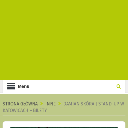
Menu
STRONA GŁÓWNA
INNE
DAMIAN SKÓRA | STAND-UP W
KATOWICACH – BILETY