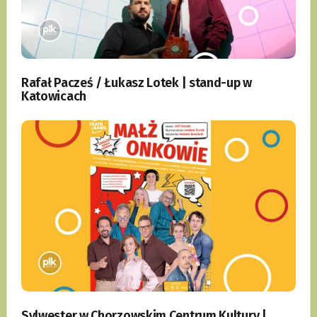
Rafał Pacześ / Łukasz Lotek | stand-up w
Katowicach
Sylwester w Chorzowskim Centrum Kultury |