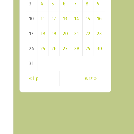
3
4
5
6
7
8
9
10
11
12
13
14
15
16
17
18
19
20
21
22
23
24
25
26
27
28
29
30
31
« lip
wrz »