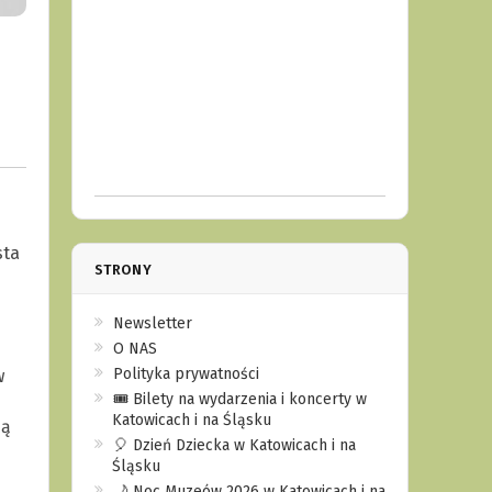
sta
STRONY
Newsletter
O NAS
Polityka prywatności
w
🎟️ Bilety na wydarzenia i koncerty w
Katowicach i na Śląsku
ją
🎈 Dzień Dziecka w Katowicach i na
Śląsku
🌙 Noc Muzeów 2026 w Katowicach i na