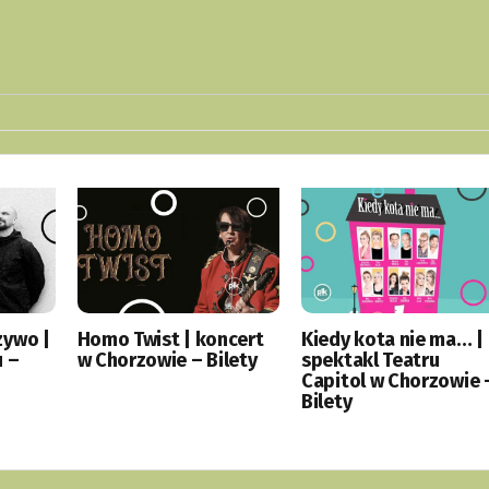
zywo |
Homo Twist | koncert
Kiedy kota nie ma… |
u –
w Chorzowie – Bilety
spektakl Teatru
Capitol w Chorzowie 
Bilety