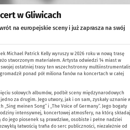
ncert w Gliwicach
wrót na europejskie sceny i już zaprasza na swój
ek Michael Patrick Kelly wyruszy w 2026 roku w nową trasę
żo stworzonym materiałem. Artysta odwiedzi 14 miast w
s swojej ostatniej trasy ten wszechstronny multiinstrumentali
gromadził ponad pół miliona fanów na koncertach w całej
 pięciu solowych albumów, podbił sceny międzynarodowych
 jedno za drugim. Jego utwory, jak i on sam, zyskały uznanie 
ach „Sing meinen Song” i „The Voice of Germany”. Jego bogaty
godziny intensywnej, koncertowej atmosfery, na którą składa
ą do jego piosenek są prawdziwe, osobiste i pełne nadziei
iezwykłą łatwością trafia do serc publiczności, niezależnie od