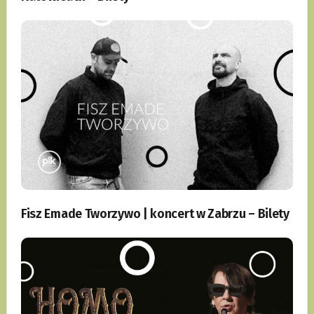
Fisz Emade Tworzywo | koncert w Zabrzu – Bilety